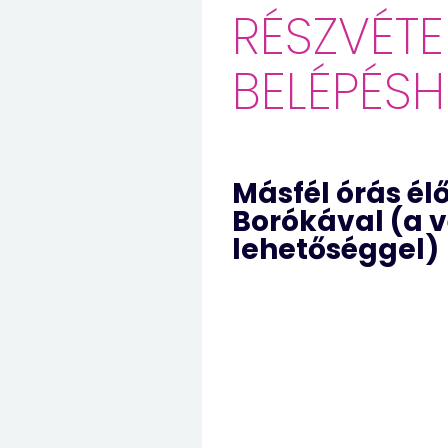
RÉSZVÉT
BELÉPÉSH
Másfél órás él
Borókával (a 
lehetőséggel)