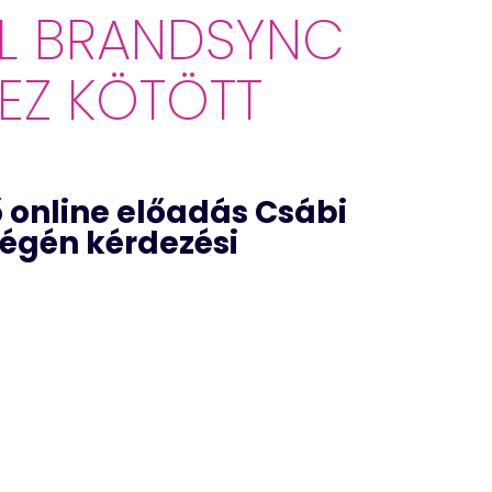
EL BRANDSYNC
EZ KÖTÖTT
ő online előadás Csábi
végén kérdezési