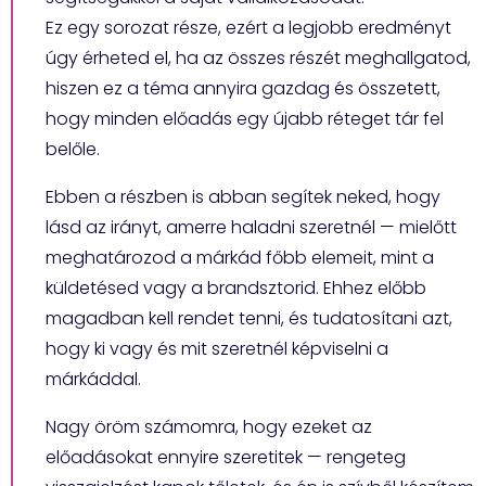
Ez egy sorozat része, ezért a legjobb eredményt
úgy érheted el, ha az összes részét meghallgatod,
hiszen ez a téma annyira gazdag és összetett,
hogy minden előadás egy újabb réteget tár fel
belőle.
Ebben a részben is abban segítek neked, hogy
lásd az irányt, amerre haladni szeretnél — mielőtt
meghatározod a márkád főbb elemeit, mint a
küldetésed vagy a brandsztorid. Ehhez előbb
magadban kell rendet tenni, és tudatosítani azt,
hogy ki vagy és mit szeretnél képviselni a
márkáddal.
Nagy öröm számomra, hogy ezeket az
előadásokat ennyire szeretitek — rengeteg