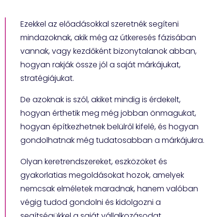
Ezekkel az előadásokkal szeretnék segíteni
mindazoknak, akik még az útkeresés fázisában
vannak, vagy kezdőként bizonytalanok abban,
hogyan rakják össze jól a saját márkájukat,
stratégiájukat.
De azoknak is szól, akiket mindig is érdekelt,
hogyan érthetik meg még jobban önmagukat,
hogyan építkezhetnek belülről kifelé, és hogyan
gondolhatnak még tudatosabban a márkájukra.
Olyan keretrendszereket, eszközöket és
gyakorlatias megoldásokat hozok, amelyek
nemcsak elméletek maradnak, hanem valóban
végig tudod gondolni és kidolgozni a
segítségükkel a saját vállalkozásodat.