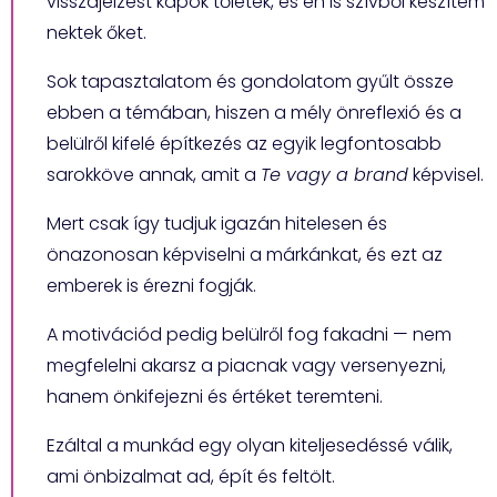
visszajelzést kapok tőletek, és én is szívből készítem
nektek őket.
Sok tapasztalatom és gondolatom gyűlt össze
ebben a témában, hiszen a mély önreflexió és a
belülről kifelé építkezés az egyik legfontosabb
sarokköve annak, amit a
Te vagy a brand
képvisel.
Mert csak így tudjuk igazán hitelesen és
önazonosan képviselni a márkánkat, és ezt az
emberek is érezni fogják.
A motivációd pedig belülről fog fakadni — nem
megfelelni akarsz a piacnak vagy versenyezni,
hanem önkifejezni és értéket teremteni.
Ezáltal a munkád egy olyan kiteljesedéssé válik,
ami önbizalmat ad, épít és feltölt.