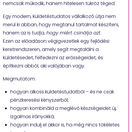
nemcsak működik, hanem hitelesen tükröz téged.
Egy modern, küldetéstudatos vállalkozó útja nem
merül ki abban, hogy megtanul tartalmat készíteni,
hanem az is
tudja, hogy miért csinálja azt
.
Ezen az előadáson végigvezetlek egy fejlődési
keretrendszeren, amely segít megtalálni a
küldetésedet, felfedezni az erősségeidet, és
építkezni abból, aki valójában vagy.
Megmutatom:
hogyan alkoss küldetéstudatból – és ne csak
pénzkeresési kényszerből;
hogyan kombináld a meglévő készségeidet új,
izgalmas irányokká;
hogyan indulj el akkor is, ha még nincs tökéletes