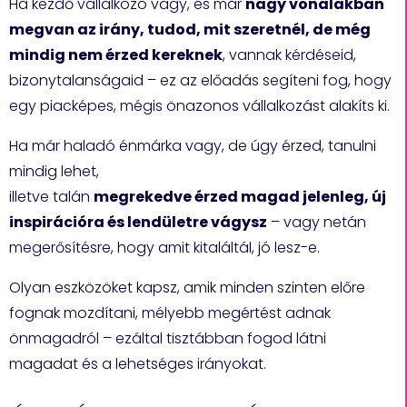
Ha kezdő vállalkozó vagy, és már
nagy vonalakban
megvan az irány, tudod, mit szeretnél, de még
mindig nem érzed kereknek
, vannak kérdéseid,
bizonytalanságaid – ez az előadás segíteni fog, hogy
egy piacképes, mégis önazonos vállalkozást alakíts ki.
Ha már haladó énmárka vagy, de úgy érzed, tanulni
mindig lehet,
illetve talán
megrekedve érzed magad jelenleg, új
inspirációra és lendületre vágysz
– vagy netán
megerősítésre, hogy amit kitaláltál, jó lesz-e.
Olyan eszközöket kapsz, amik minden szinten előre
fognak mozdítani, mélyebb megértést adnak
önmagadról – ezáltal tisztábban fogod látni
magadat és a lehetséges irányokat.