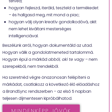
terved;
hogyan fejleszd, iteráld, teszteld a termékedet
– és hallgasd meg, mit mond a piac;
hogyan válj olyan kreatív gondolkodóvá, akit
nem lehet kiváltani mesterséges
intelligenciával.
Beszélünk arról, hogyan dokumentáld az utad.
Hogyan válik a gondolatmeneted tartalommá.
Hogyan épül a márkád
abból, aki te vagy
– nem
szerepekből, nem trendekből.
Ha szeretnéd végre önazonosan felépíteni a
márkádat, csatlakozz a következő élő előadáshoz
a BrandSync rendszerben – az első 5 napban
teljesen díjmentesen kipróbálhatod.
MINDENKÉPP JÖVÖK