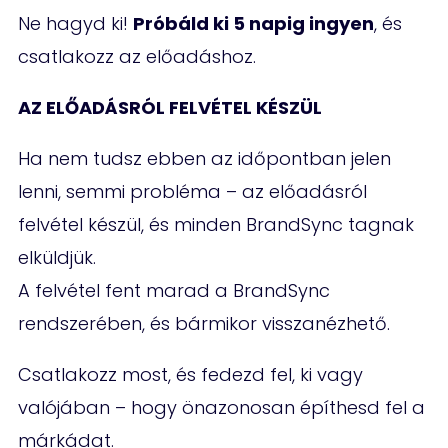
Ne hagyd ki!
Próbáld ki 5 napig ingyen
, és
csatlakozz az előadáshoz.
AZ ELŐADÁSRÓL FELVÉTEL KÉSZÜL
Ha nem tudsz ebben az időpontban jelen
lenni, semmi probléma – az előadásról
felvétel készül, és minden BrandSync tagnak
elküldjük.
A felvétel fent marad a BrandSync
rendszerében, és bármikor visszanézhető.
Csatlakozz most, és fedezd fel, ki vagy
valójában – hogy önazonosan építhesd fel a
márkádat.