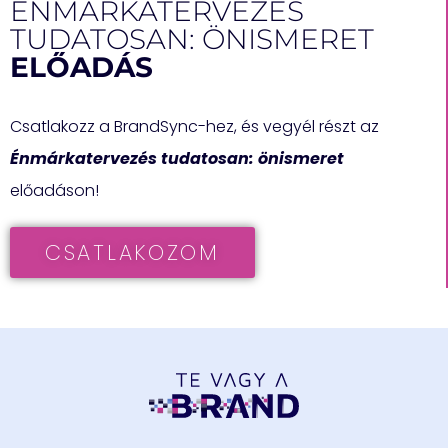
ÉNMÁRKATERVEZÉS
TUDATOSAN: ÖNISMERET
ELŐADÁS
Csatlakozz a BrandSync-hez, és vegyél részt az
Énmárkatervezés tudatosan: önismeret
előadáson!
CSATLAKOZOM