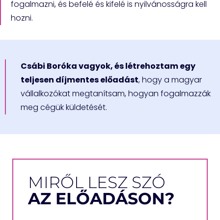
fogalmazni, és befelé és kifelé is nyilvánosságra kell
hozni.
Csábi Boróka vagyok, és létrehoztam egy
teljesen díjmentes előadást
, hogy a magyar
vállalkozókat megtanítsam, hogyan fogalmazzák
meg cégük küldetését.
MIRŐL LESZ SZÓ
AZ ELŐADÁSON?