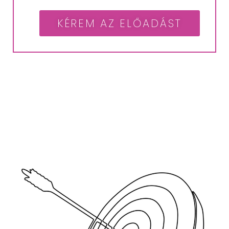
KÉREM AZ ELŐADÁST