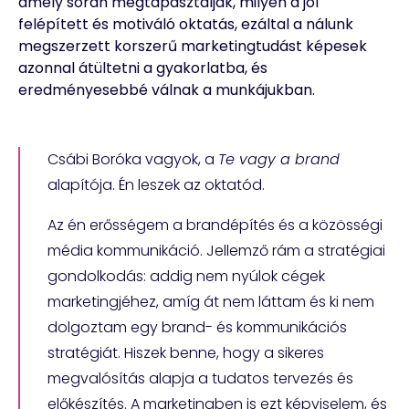
amely során megtapasztalják, milyen a jól
felépített és motiváló oktatás, ezáltal a nálunk
megszerzett korszerű marketingtudást képesek
azonnal átültetni a gyakorlatba, és
eredményesebbé válnak a munkájukban.
Csábi Boróka vagyok, a
Te vagy a brand
alapítója. Én leszek az oktatód.
Az én erősségem a brandépítés és a közösségi
média kommunikáció. Jellemző rám a stratégiai
gondolkodás: addig nem nyúlok cégek
marketingjéhez, amíg át nem láttam és ki nem
dolgoztam egy brand- és kommunikációs
stratégiát. Hiszek benne, hogy a sikeres
megvalósítás alapja a tudatos tervezés és
előkészítés. A marketingben is ezt képviselem, és