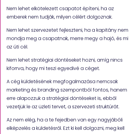
Nem lehet elkötelezett csapatot építeni, ha az
emberek nem tudják, milyen célért dolgoznak.
Nem lehet szervezetet fejleszteni, ha a kapitány nem
mondja meg a csapatnak, merre megy a hajó, és mi
az úti cél.
Nem lehet stratégiai döntéseket hozni, amíg nincs
kiforrva, hogy mi teszi egyedivé a céget.
A cég küldetésének megfogalmazása nemcsak
marketing és branding szempontból fontos, hanem
erre alapozzuk a stratégiai döntéseket is, ebből
vezetjük le az üzleti tervet, a szervezeti struktúrát.
Az nem elég, ha a te fejedben van egy nagyjábóli
elképzelés a küldetésről. Ezt ki kell dolgozni, meg kell