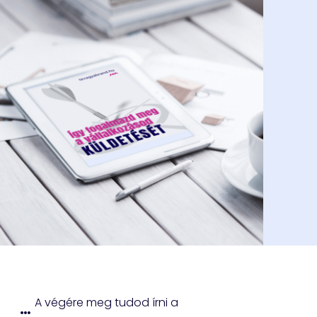
A végére meg tudod írni a