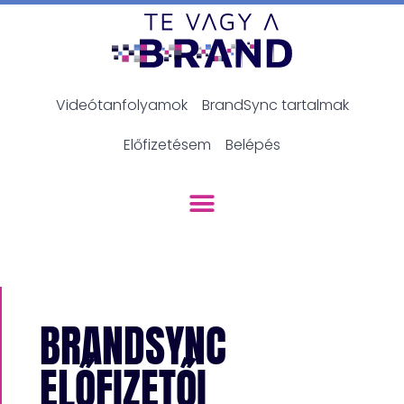
Videótanfolyamok
BrandSync tartalmak
Előfizetésem
Belépés
BRANDSYNC
ELŐFIZETŐI