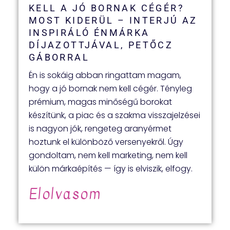
KELL A JÓ BORNAK CÉGÉR?
MOST KIDERÜL – INTERJÚ AZ
INSPIRÁLÓ ÉNMÁRKA
DÍJAZOTTJÁVAL, PETŐCZ
GÁBORRAL​
Én is sokáig abban ringattam magam,
hogy a jó bornak nem kell cégér. Tényleg
prémium, magas minőségű borokat
készítünk, a piac és a szakma visszajelzései
is nagyon jók, rengeteg aranyérmet
hoztunk el különböző versenyekről. Úgy
gondoltam, nem kell marketing, nem kell
külön márkaépítés — így is elviszik, elfogy.
Elolvasom