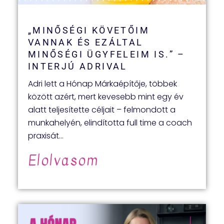
„MINŐSÉGI KÖVETŐIM
VANNAK ÉS EZÁLTAL
MINŐSÉGI ÜGYFELEIM IS.” –
INTERJÚ ADRIVAL
Adri lett a Hónap Márkaépítője, többek
között azért, mert kevesebb mint egy év
alatt teljesítette céljait – felmondott a
munkahelyén, elindította full time a coach
praxisát…
Elolvasom