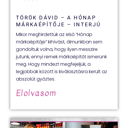
TÖRÖK DÁVID – A HÓNAP
MÁRKAÉPÍTŐJE – INTERJÚ
Mikor meghirdettük az első “Hónap
márkaépítője” kihívást, álmunkban sem
gondoltuk volna, hogy ilyen messzire
jutunk, ennyi remek márkaépítőt ismerünk
meg. Hogy mindezt megfejeljük, a
legjobbak között is kiválasztásra került az
abszolút győztes.
Elolvasom