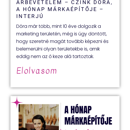
ÁRBEVÉTELEM – CZINK DÓRA,
A HÓNAP MÁRKAÉPÍTŐJE –
INTERJÚ
Dóra már több, mint 10 éve dolgozik a
marketing területén, még is úgy döntött,
hogy szeretné magát tovább képezni és
belemerülni olyan területekbe is, amik
eddig nem az ő keze alá tartoztak.
Elolvasom