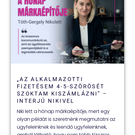
„AZ ALKALMAZOTTI
FIZETÉSEM 4-5-SZÖRÖSÉT
SZOKTAM KISZÁMLÁZNI” –
INTERJÚ NIKIVEL
Niki lett a hónap márkaépítője, mert egy
olyan példát is szeretnénk megmutatni az
ügyfeleinknek és leendő ügyfeleinknek,
amiből látható, hogy nem több tízezres