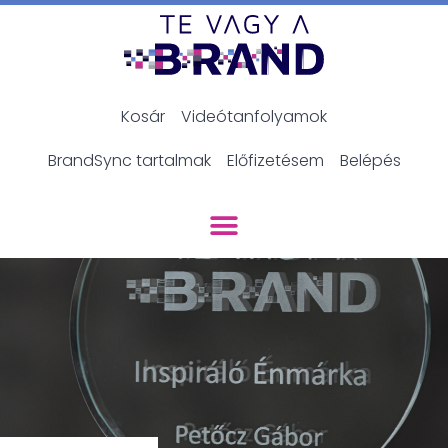
Kosár
Videótanfolyamok
BrandSync tartalmak
Előfizetésem
Belépés