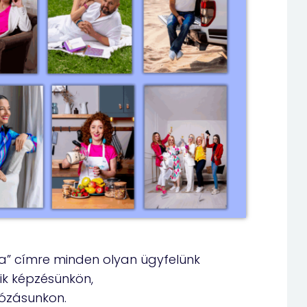
ka” címre minden olyan ügyfelünk
yik képzésünkön,
ózásunkon.