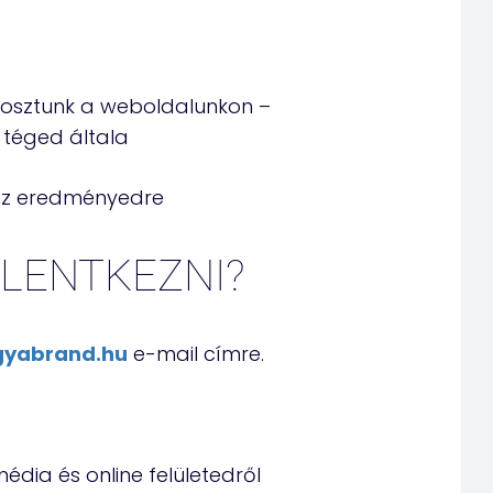
egosztunk a weboldalunkon –
 téged általa
 az eredményedre
LENTKEZNI?
gyabrand.hu
e-mail címre.
édia és online felületedről