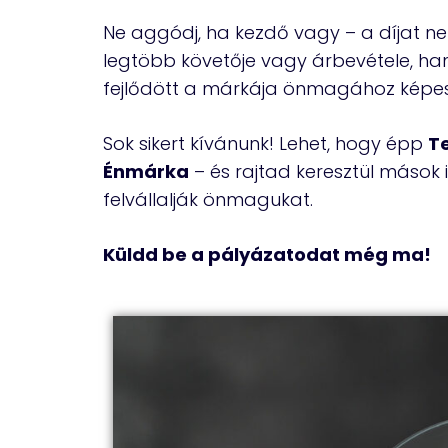
Ne aggódj, ha kezdő vagy – a díjat ne
legtöbb követője vagy árbevétele, h
fejlődött a márkája önmagához képes
Sok sikert kívánunk! Lehet, hogy épp
Te
Énmárka
– és rajtad keresztül mások
felvállalják önmagukat.
Küldd be a pályázatodat még ma!