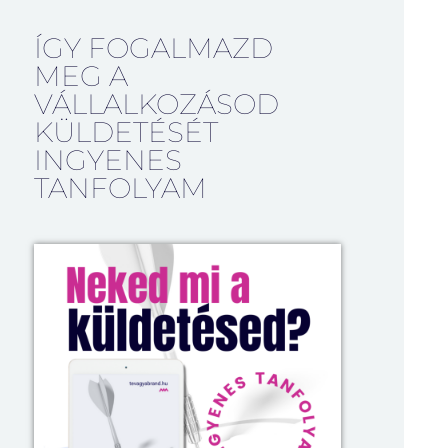
ÍGY FOGALMAZD
MEG A
VÁLLALKOZÁSOD
KÜLDETÉSÉT
INGYENES
TANFOLYAM