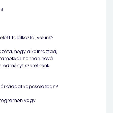
ol
előtt találkoztál velünk?
 azóta, hogy alkalmaztad,
számokkal, honnan hová
 eredményt szeretnénk
márkáddal kapcsolatban?
programon vagy