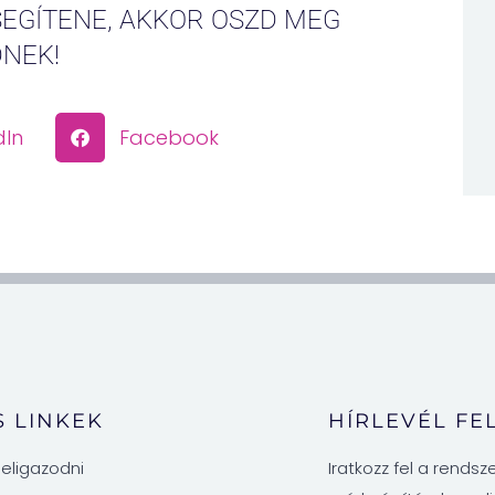
SEGÍTENE, AKKOR OSZD MEG
DNEK!
dIn
Facebook
 LINKEK
HÍRLEVÉL FE
 eligazodni
Iratkozz fel a rends