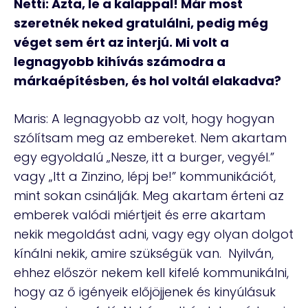
Netti: Azta, le a kalappal! Már most
szeretnék neked gratulálni, pedig még
véget sem ért az interjú. Mi volt a
legnagyobb kihívás számodra a
márkaépítésben, és hol voltál elakadva?
Maris: A legnagyobb az volt, hogy hogyan
szólítsam meg az embereket. Nem akartam
egy egyoldalú „Nesze, itt a burger, vegyél.”
vagy „Itt a Zinzino, lépj be!” kommunikációt,
mint sokan csinálják. Meg akartam érteni az
emberek valódi miértjeit és erre akartam
nekik megoldást adni, vagy egy olyan dolgot
kínálni nekik, amire szükségük van. Nyilván,
ehhez először nekem kell kifelé kommunikálni,
hogy az ő igényeik előjöjjenek és kinyúlásuk