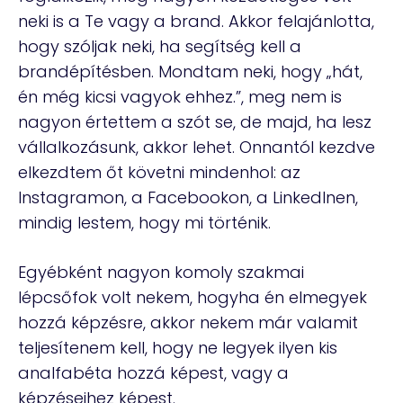
neki is a Te vagy a brand. Akkor felajánlotta,
hogy szóljak neki, ha segítség kell a
brandépítésben. Mondtam neki, hogy „hát,
én még kicsi vagyok ehhez.”, meg nem is
nagyon értettem a szót se, de majd, ha lesz
vállalkozásunk, akkor lehet. Onnantól kezdve
elkezdtem őt követni mindenhol: az
Instagramon, a Facebookon, a LinkedInen,
mindig lestem, hogy mi történik.
Egyébként nagyon komoly szakmai
lépcsőfok volt nekem, hogyha én elmegyek
hozzá képzésre, akkor nekem már valamit
teljesítenem kell, hogy ne legyek ilyen kis
analfabéta hozzá képest, vagy a
képzéseihez képest.