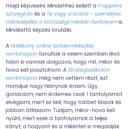
majd képviselni. Mindehhez kellett a
Frappáns
szövegírás
és a
Te vagy a brand – személyes
márkaépítés a közösségi médián tanfolyam
is.
Mindkettő képzés brutális.
A
Hatékony online tartalomkészítés
workshopon
tanultak a velem szemben lévő
falon ki vannak dolgozva, hogy mit, mikor és
hova kell posztolnom. A
Stratégiaalkotón
workshopon
még nem vettem részt, ezt
mondjuk nagy hiánynak érzem. Úgy
gondolom, nem érdemes csak 1 tanfolyamot
elvégezni, mert ez kell, hogy többet lássak és
jobban átlássam. Tudjam, mikor-hova kell
nyúlni, mert ezek a tanfolyamok a teljes
irányt, a hogyant és a mikéntet is megadják.