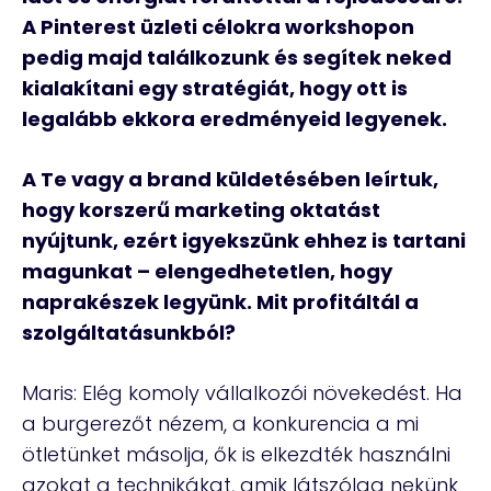
A Pinterest üzleti célokra workshopon
pedig majd találkozunk és segítek neked
kialakítani egy stratégiát, hogy ott is
legalább ekkora eredményeid legyenek.
A Te vagy a brand küldetésében leírtuk,
hogy korszerű marketing oktatást
nyújtunk, ezért igyekszünk ehhez is tartani
magunkat – elengedhetetlen, hogy
naprakészek legyünk.
Mit profitáltál a
szolgáltatásunkból?
Maris: Elég komoly vállalkozói növekedést. Ha
a burgerezőt nézem, a konkurencia a mi
ötletünket másolja, ők is elkezdték használni
azokat a technikákat, amik látszólag nekünk