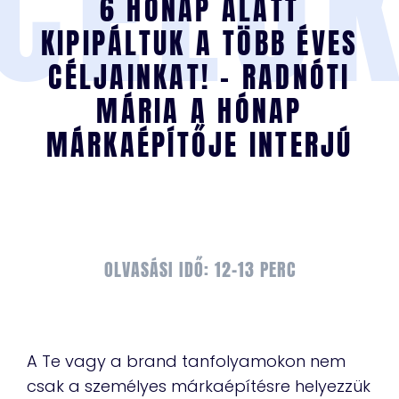
CÉLO
6 HÓNAP ALATT
KIPIPÁLTUK A TÖBB ÉVES
CÉLJAINKAT! – RADNÓTI
MÁRIA A HÓNAP
MÁRKAÉPÍTŐJE INTERJÚ
OLVASÁSI IDŐ: 12-13 PERC
A Te vagy a brand tanfolyamokon nem
csak a személyes márkaépítésre helyezzük