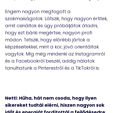
Engem nagyon megfogott a
szakmaiságotok. Látszik, hogy nagyon értitek,
amit csináltok és úgy próbáljátok átadni,
hogy ezt bárki megértse, nagyon profi
módon. Tetszik, hogy előrébb jártok a
képzéseitekkel, mint a kor, jövő orientáltak
vagytok. Míg még mindenki az Instagramról
és a Facebookról beszél, addig nálatok
tanulhatunk a Pinterestről és a TikTokról is.
Netti: Hűha, hát nem csoda, hogy ilyen
sikereket tudtál elérni, hiszen nagyon sok
időt és energiát fordítottál a fejlődésedre.