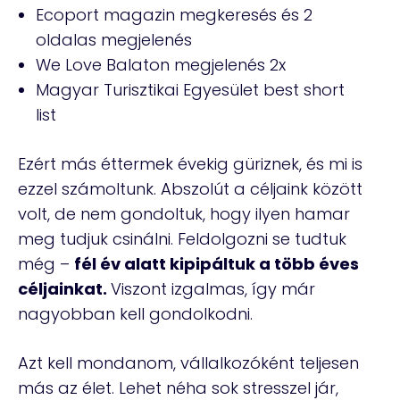
Ecoport magazin megkeresés és 2
oldalas megjelenés
We Love Balaton megjelenés 2x
Magyar Turisztikai Egyesület best short
list
Ezért más éttermek évekig güriznek, és mi is
ezzel számoltunk. Abszolút a céljaink között
volt, de nem gondoltuk, hogy ilyen hamar
meg tudjuk csinálni. Feldolgozni se tudtuk
még –
fél év alatt kipipáltuk a több éves
céljainkat.
Viszont izgalmas, így már
nagyobban kell gondolkodni.
Azt kell mondanom, vállalkozóként teljesen
más az élet. Lehet néha sok stresszel jár,