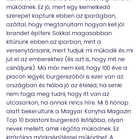
működnek. Ez jó, mert egy kiemelkedő
szerepet kaptunk ebben az iparágban,
azáltal, hogy megtanultam hogyan kell jól
brandet építeni. Sokkal magasabban
kitűnünk ebben az iparban, mint a
versenytársaink, mert tudjuk mi működik és mi
jut el az emberekhez (és azt is, hogy mit ne
csináljunk). Ma már nem kell, hogy 100 éve a
piacon legyél, burgerezőből is ezer van az
országban és hiába jó az ételed, ha senki
nem fogja meg tudni, hogy itt van az
utcasarkon, ha annak nincs híre. Mi 6 hónap
alatt bekerültünk a Magyar Konyha Magazin
Top 10 balatoni burgerező listájába, olyan
nevek mellett, amik régóta működnek. Ez
kizárólag márkaépítéssel működhet. A