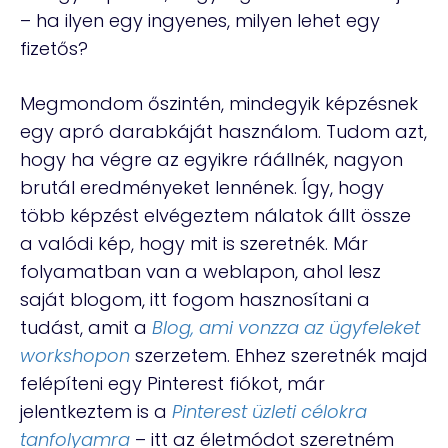
– ha ilyen egy ingyenes, milyen lehet egy
fizetős?
Megmondom őszintén, mindegyik képzésnek
egy apró darabkáját használom. Tudom azt,
hogy ha végre az egyikre ráállnék, nagyon
brutál eredményeket lennének. Így, hogy
több képzést elvégeztem nálatok állt össze
a valódi kép, hogy mit is szeretnék. Már
folyamatban van a weblapon, ahol lesz
saját blogom, itt fogom hasznosítani a
tudást, amit a
Blog, ami vonzza az ügyfeleket
workshopon
szerzetem. Ehhez szeretnék majd
felépíteni egy Pinterest fiókot, már
jelentkeztem is a
Pinterest üzleti célokra
tanfolyamra
– itt az életmódot szeretném