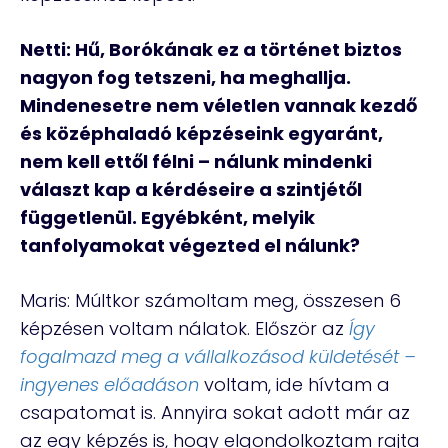
Netti: Hű, Borókának ez a történet biztos
nagyon fog tetszeni, ha meghallja.
Mindenesetre nem véletlen vannak kezdő
és középhaladó képzéseink egyaránt,
nem kell ettől félni – nálunk mindenki
választ kap a kérdéseire a szintjétől
függetlenül. Egyébként, melyik
tanfolyamokat végezted el nálunk?
Maris: Múltkor számoltam meg, összesen 6
képzésen voltam nálatok. Először az
Így
fogalmazd meg a vállalkozásod küldetését –
ingyenes előadáson
voltam, ide hívtam a
csapatomat is. Annyira sokat adott már az
az egy képzés is, hogy elgondolkoztam rajta