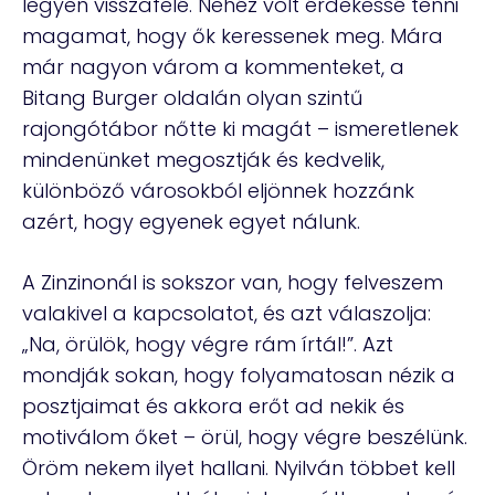
legyen visszafelé. Nehéz volt érdekessé tenni
magamat, hogy ők keressenek meg. Mára
már nagyon várom a kommenteket, a
Bitang Burger oldalán olyan szintű
rajongótábor nőtte ki magát – ismeretlenek
mindenünket megosztják és kedvelik,
különböző városokból eljönnek hozzánk
azért, hogy egyenek egyet nálunk.
A Zinzinonál is sokszor van, hogy felveszem
valakivel a kapcsolatot, és azt válaszolja:
„Na, örülök, hogy végre rám írtál!”. Azt
mondják sokan, hogy folyamatosan nézik a
posztjaimat és akkora erőt ad nekik és
motiválom őket – örül, hogy végre beszélünk.
Öröm nekem ilyet hallani. Nyilván többet kell