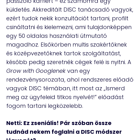
passzoló karriert – ez számomra egy
küldetés. Akkreditált DISC tanácsadó vagyok,
ezért tudok nekik konzultációt tartani, profilt
csináltatni és kielemezni, ami tulajdonképpen
egy 50 oldalas használati útmutató
magadhoz. Elsőkörben multis szakértőknek
és középvezetőknek tartok szolgáltatást,
később pedig szeretnék cégek felé is nyitni. A
Grow with Googlenek
van egy
rendezvénysorozata, ahol rendszeres előadó
vagyok DISC témában, itt most az „Ismerd
meg az ügyfeleid titkos nyelvét!” előadást
fogom tartani legközelebb.
Netti: Ez zseniális! Pár szóban össze
tudnád nekem foglalni a DISC módszer