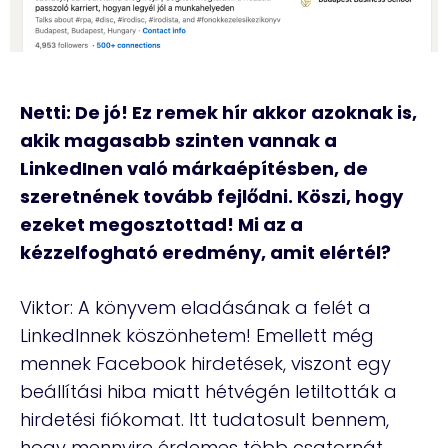
Netti: De jó! Ez remek hír akkor azoknak is,
akik magasabb szinten vannak a
LinkedInen való márkaépítésben, de
szeretnének tovább fejlődni. Köszi, hogy
ezeket megosztottad! Mi az a
kézzelfogható eredmény, amit elértél?
Viktor: A könyvem eladásának a felét a
LinkedInnek köszönhetem! Emellett még
mennek Facebook hirdetések, viszont egy
beállítási hiba miatt hétvégén letiltották a
hirdetési fiókomat. Itt tudatosult bennem,
hogy mennyire érdemes több csatornát