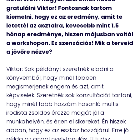
gratulálni Viktor! Fontosnak tartom
kiemelni, hogy ez az eredmény, amit te
letettél az asztalra, kevesebb mint 1,5
hónap eredménye, hiszen májusban voltál
a workshopon. Ez szenzációs! Mik a terveid
a jövőre nézve?
Viktor: Sok példányt szeretnék eladni a
könyvemből, hogy minél többen
megismerjenek engem és azt, amit
képviselek. Szeretnék sok konzultációt tartani,
hogy minél több hozzám hasonló multis
irodista zsoldos érezze magát jól a
munkahelyén, és érjen el sikereket. Én hiszek
abban, hogy ez az eszköz hozzájárul. Erre jó
példa az angol nyelvtanulás. El tudsz