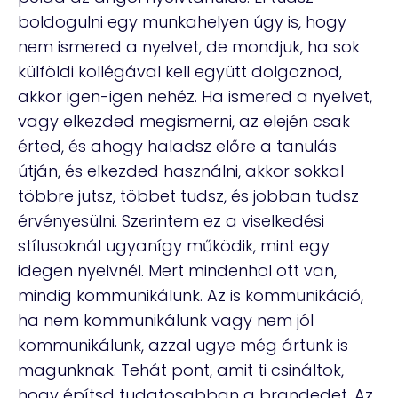
boldogulni egy munkahelyen úgy is, hogy
nem ismered a nyelvet, de mondjuk, ha sok
külföldi kollégával kell együtt dolgoznod,
akkor igen-igen nehéz. Ha ismered a nyelvet,
vagy elkezded megismerni, az elején csak
érted, és ahogy haladsz előre a tanulás
útján, és elkezded használni, akkor sokkal
többre jutsz, többet tudsz, és jobban tudsz
érvényesülni. Szerintem ez a viselkedési
stílusoknál ugyanígy működik, mint egy
idegen nyelvnél. Mert mindenhol ott van,
mindig kommunikálunk. Az is kommunikáció,
ha nem kommunikálunk vagy nem jól
kommunikálunk, azzal ugye még ártunk is
magunknak. Tehát pont, amit ti csináltok,
hogy építsd tudatosabban a brandedet. Az