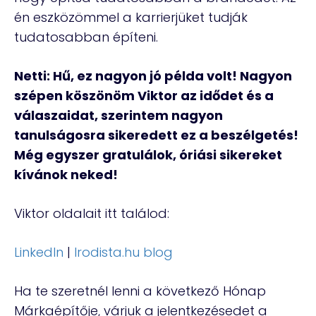
én eszközömmel a karrierjüket tudják
tudatosabban építeni.
Netti: Hű, ez nagyon jó példa volt! Nagyon
szépen köszönöm Viktor az idődet és a
válaszaidat, szerintem nagyon
tanulságosra sikeredett ez a beszélgetés!
Még egyszer gratulálok, óriási sikereket
kívánok neked!
Viktor oldalait itt találod:
LinkedIn
|
Irodista.hu blog
Ha te szeretnél lenni a következő Hónap
Márkaépítője, várjuk a jelentkezésedet a