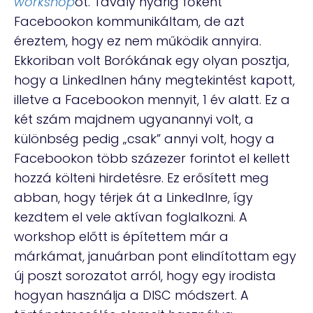
workshop
ot. Tavaly nyárig főként
Facebookon kommunikáltam, de azt
éreztem, hogy ez nem működik annyira.
Ekkoriban volt Borókának egy olyan posztja,
hogy a LinkedInen hány megtekintést kapott,
illetve a Facebookon mennyit, 1 év alatt. Ez a
két szám majdnem ugyanannyi volt, a
különbség pedig „csak” annyi volt, hogy a
Facebookon több százezer forintot el kellett
hozzá költeni hirdetésre. Ez erősített meg
abban, hogy térjek át a LinkedInre, így
kezdtem el vele aktívan foglalkozni. A
workshop előtt is építettem már a
márkámat, januárban pont elindítottam egy
új poszt sorozatot arról, hogy egy irodista
hogyan használja a DISC módszert. A