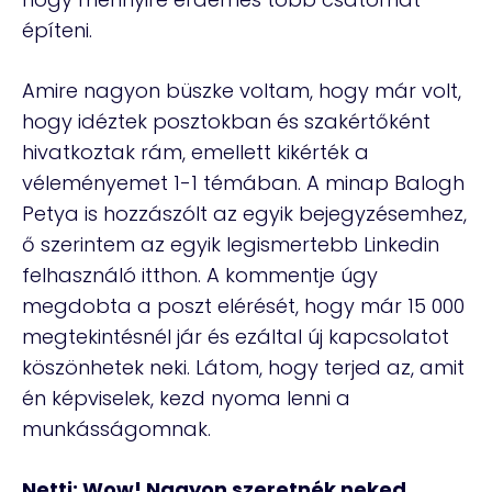
építeni.
Amire nagyon büszke voltam, hogy már volt,
hogy idéztek posztokban és szakértőként
hivatkoztak rám, emellett kikérték a
véleményemet 1-1 témában. A minap Balogh
Petya is hozzászólt az egyik bejegyzésemhez,
ő szerintem az egyik legismertebb Linkedin
felhasználó itthon. A kommentje úgy
megdobta a poszt elérését, hogy már 15 000
megtekintésnél jár és ezáltal új kapcsolatot
köszönhetek neki. Látom, hogy terjed az, amit
én képviselek, kezd nyoma lenni a
munkásságomnak.
Netti: Wow! Nagyon szeretnék neked