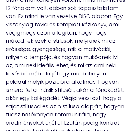
12 főnököm volt, ebben sok tapasztalatom
van. Ez mind le van vezetve DISC alapon. Egy
viszonylag rövid és komplett kézikönyv, ami
végigmegy azon a logikán, hogy hogy
működnek ezek a stílusok, melyiknek mi az
erőssége, gyengesége, mik a motivációi,
milyen a tempója, és hogyan működnek. Mi
az, ami neki ideális lehet, és mi az, ami neki
kevésbé működik jól egy munkahelyen,
például melyik pozícióra alkalmas. Hogyan
ismerd fel a másik stílusát, akár a főnöködét,
akár egy kollégádét. Végig veszi azt, hogy a
saját stílusod és az ő stílusa alapján, hogyan
tudsz hatékonyan kommunikálni, hogy
eredményeket érjél el. Ezután pedig konkrét
eszközöket adok stílusok alapján, hogy