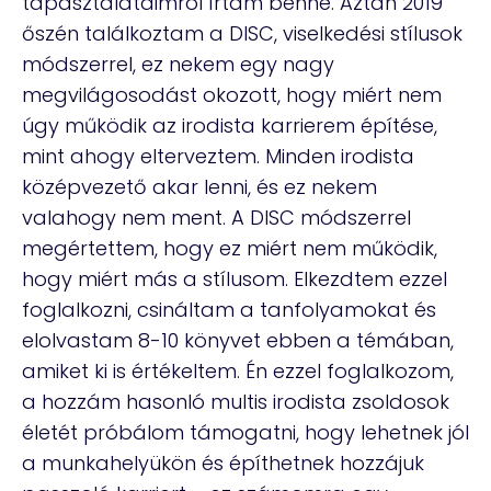
tapasztalataimról írtam benne. Aztán 2019
őszén találkoztam a DISC, viselkedési stílusok
módszerrel, ez nekem egy nagy
megvilágosodást okozott, hogy miért nem
úgy működik az irodista karrierem építése,
mint ahogy elterveztem. Minden irodista
középvezető akar lenni, és ez nekem
valahogy nem ment. A DISC módszerrel
megértettem, hogy ez miért nem működik,
hogy miért más a stílusom. Elkezdtem ezzel
foglalkozni, csináltam a tanfolyamokat és
elolvastam 8-10 könyvet ebben a témában,
amiket ki is értékeltem. Én ezzel foglalkozom,
a hozzám hasonló multis irodista zsoldosok
életét próbálom támogatni, hogy lehetnek jól
a munkahelyükön és építhetnek hozzájuk