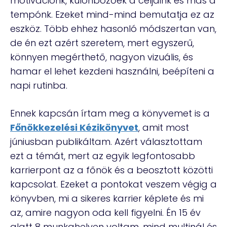
motivációnk, különbözőek a céljaink és más a
tempónk. Ezeket mind-mind bemutatja ez az
eszköz. Több ehhez hasonló módszertan van,
de én ezt azért szeretem, mert egyszerű,
könnyen megérthető, nagyon vizuális, és
hamar el lehet kezdeni használni, beépíteni a
napi rutinba.
Ennek kapcsán írtam meg a könyvemet is a
Főnökkezelési Kézikönyvet
, amit most
júniusban publikáltam. Azért választottam
ezt a témát, mert az egyik legfontosabb
karrierpont az a főnök és a beosztott közötti
kapcsolat. Ezeket a pontokat veszem végig a
könyvben, mi a sikeres karrier képlete és mi
az, amire nagyon oda kell figyelni. Én 15 év
alatt 8 munkahelyen voltam, mind multinál és