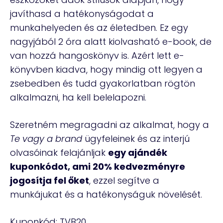
javíthasd a hatékonyságodat a
munkahelyeden és az életedben. Ez egy
nagyjából 2 óra alatt kiolvasható e-book, de
van hozzá hangoskönyv is. Azért lett e-
könyvben kiadva, hogy mindig ott legyen a
zsebedben és tudd gyakorlatban rögtön
alkalmazni, ha kell belelapozni.
Szeretném megragadni az alkalmat, hogy a
Te vagy a brand
ügyfeleinek és az interjú
olvasóinak felajánljak
egy ajándék
kuponkódot, ami 20% kedvezményre
jogosítja fel őket
, ezzel segítve a
munkájukat és a hatékonyságuk növelését.
Kuponkód: TVB20