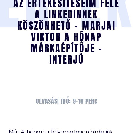
ÉRTÉ
AZ ÉRTÉKESÍTÉSEIM FELE
A LINKEDINNEK
KÖSZÖNHETŐ – MARJAI
VIKTOR A HÓNAP
MÁRKAÉPÍTŐJE -
INTERJÚ
OLVASÁSI IDŐ: 9-10 PERC
Már 4. hónapja folyamatosan hirdetjük