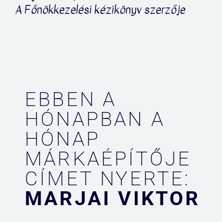
A Főnökkezelési kézikönyv szerzője
EBBEN A
HÓNAPBAN A
HÓNAP
MÁRKAÉPÍTŐJE
CÍMET NYERTE:
MARJAI VIKTOR