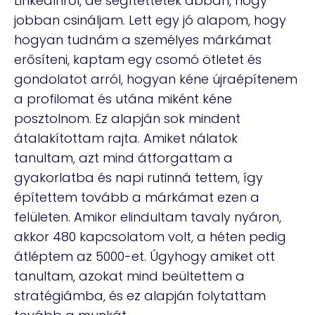
LinkedInről, de segítettetek abban, hogy
jobban csináljam. Lett egy jó alapom, hogy
hogyan tudnám a személyes márkámat
erősíteni, kaptam egy csomó ötletet és
gondolatot arról, hogyan kéne újraépítenem
a profilomat és utána miként kéne
posztolnom. Ez alapján sok mindent
átalakítottam rajta. Amiket nálatok
tanultam, azt mind átforgattam a
gyakorlatba és napi rutinná tettem, így
építettem tovább a márkámat ezen a
felületen. Amikor elindultam tavaly nyáron,
akkor 480 kapcsolatom volt, a héten pedig
átléptem az 5000-et. Úgyhogy amiket ott
tanultam, azokat mind beültettem a
stratégiámba, és ez alapján folytattam