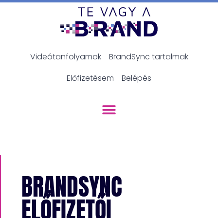
Videótanfolyamok
BrandSync tartalmak
Előfizetésem
Belépés
BRANDSYNC
ELŐFIZETŐI