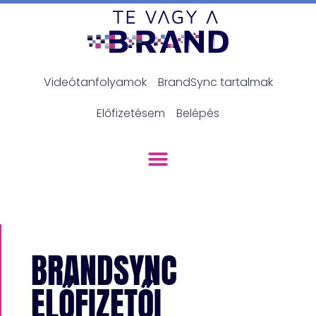
Videótanfolyamok
BrandSync tartalmak
Előfizetésem
Belépés
BRANDSYNC
ELŐFIZETŐI