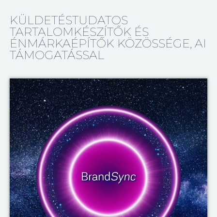
KÜLDETÉSTUDATOS
TARTALOMKÉSZÍTŐK ÉS
ÉNMÁRKAÉPÍTŐK KÖZÖSSÉGE, AI
TÁMOGATÁSSAL