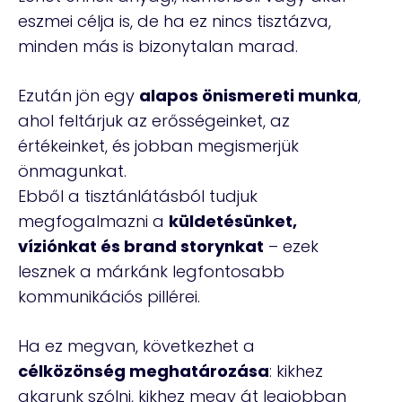
eszmei célja is, de ha ez nincs tisztázva,
minden más is bizonytalan marad.
Ezután jön egy
alapos önismereti munka
,
ahol feltárjuk az erősségeinket, az
értékeinket, és jobban megismerjük
önmagunkat.
Ebből a tisztánlátásból tudjuk
megfogalmazni a
küldetésünket,
víziónkat és brand storynkat
– ezek
lesznek a márkánk legfontosabb
kommunikációs pillérei.
Ha ez megvan, következhet a
célközönség meghatározása
: kikhez
akarunk szólni, kikhez megy át legjobban