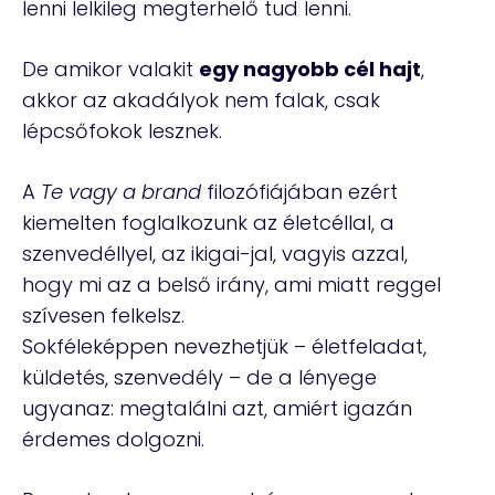
lenni lelkileg megterhelő tud lenni.
De amikor valakit
egy nagyobb cél hajt
,
akkor az akadályok nem falak, csak
lépcsőfokok lesznek.
A
Te vagy a brand
filozófiájában ezért
kiemelten foglalkozunk az életcéllal, a
szenvedéllyel, az ikigai-jal, vagyis azzal,
hogy mi az a belső irány, ami miatt reggel
szívesen felkelsz.
Sokféleképpen nevezhetjük – életfeladat,
küldetés, szenvedély – de a lényege
ugyanaz: megtalálni azt, amiért igazán
érdemes dolgozni.