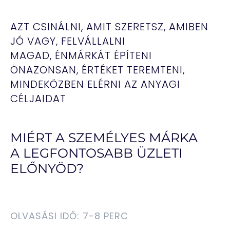
AZT CSINÁLNI, AMIT SZERETSZ, AMIBEN
JÓ VAGY,
FELVÁLLALNI
MAGAD,
ÉNMÁRKÁT ÉPÍTENI
ÖNAZONSAN, ÉRTÉKET TEREMTENI,
MINDEKÖZBEN ELÉRNI AZ ANYAGI
CÉLJAIDAT
MIÉRT A SZEMÉLYES MÁRKA
A LEGFONTOSABB ÜZLETI
ELŐNYÖD?
OLVASÁSI IDŐ: 7-8 PERC