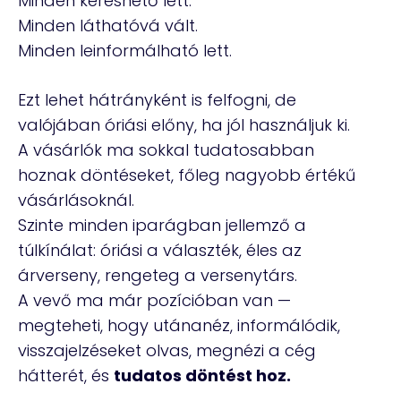
Minden kereshető lett.
Minden láthatóvá vált.
Minden leinformálható lett.
Ezt lehet hátrányként is felfogni, de
valójában óriási előny, ha jól használjuk ki.
A vásárlók ma sokkal tudatosabban
hoznak döntéseket, főleg nagyobb értékű
vásárlásoknál.
Szinte minden iparágban jellemző a
túlkínálat: óriási a választék, éles az
árverseny, rengeteg a versenytárs.
A vevő ma már pozícióban van —
megteheti, hogy utánanéz, informálódik,
visszajelzéseket olvas, megnézi a cég
hátterét, és
tudatos döntést hoz.