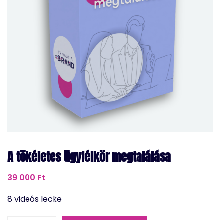
A tökéletes ügyfélkör megtalálása
39 000
Ft
8 videós lecke