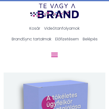
Kosár
Videótanfolyamok
BrandSync tartalmak
Előfizetésem
Belépés