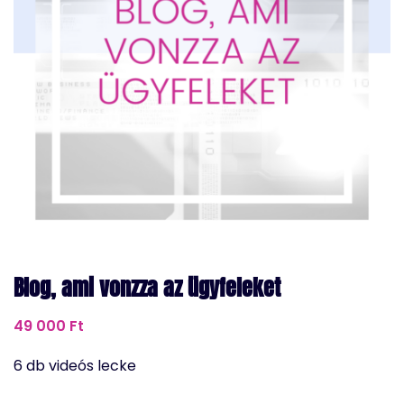
Blog, ami vonzza az ügyfeleket
49 000
Ft
6 db videós lecke