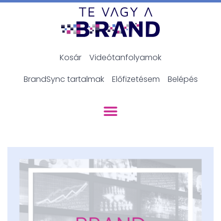
Kosár
Videótanfolyamok
BrandSync tartalmak
Előfizetésem
Belépés