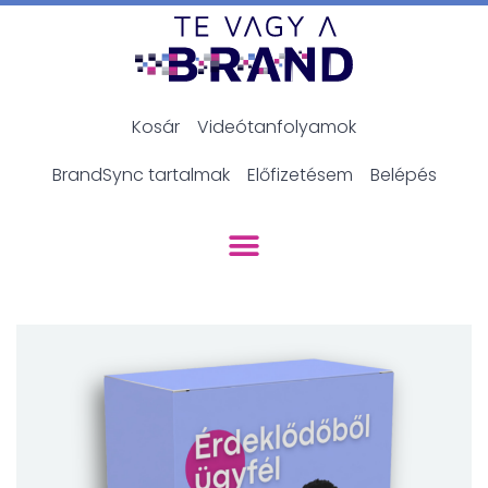
Kosár
Videótanfolyamok
BrandSync tartalmak
Előfizetésem
Belépés