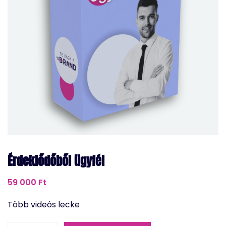
Érdeklődőből ügyfél
59 000
Ft
Több videós lecke