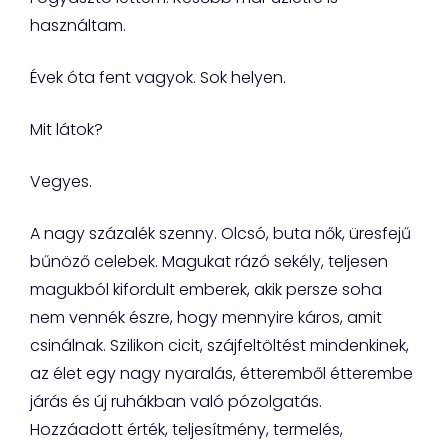
használtam.
Évek óta fent vagyok. Sok helyen.
Mit látok?
Vegyes.
A nagy százalék szenny. Olcsó, buta nők, üresfejű
bűnöző celebek. Magukat rázó sekély, teljesen
magukból kifordult emberek, akik persze soha
nem vennék észre, hogy mennyire káros, amit
csinálnak. Szilikon cicit, szájfeltöltést mindenkinek,
az élet egy nagy nyaralás, étteremből étterembe
járás és új ruhákban való pózolgatás.
Hozzáadott érték, teljesítmény, termelés,