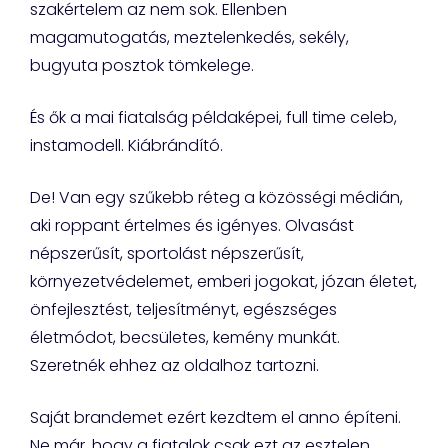
szakértelem az nem sok. Ellenben
magamutogatás, meztelenkedés, sekély,
bugyuta posztok tömkelege.
És ők a mai fiatalság példaképei, full time celeb,
instamodell. Kiábrándító.
De! Van egy szűkebb réteg a közösségi médián,
aki roppant értelmes és igényes. Olvasást
népszerűsít, sportolást népszerűsít,
környezetvédelemet, emberi jogokat, józan életet,
önfejlesztést, teljesítményt, egészséges
életmódot, becsületes, kemény munkát.
Szeretnék ehhez az oldalhoz tartozni.
Saját brandemet ezért kezdtem el anno építeni.
Ne már, hogy a fiatalok csak ezt az esztelen