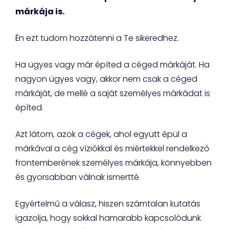
márkája is.
Én ezt tudom hozzátenni a Te sikeredhez.
Ha ügyes vagy már építed a céged márkáját. Ha
nagyon ügyes vagy, akkor nem csak a céged
márkáját, de mellé a saját személyes márkádat is
építed.
Azt látom, azok a cégek, ahol együtt épül a
márkával a cég víziókkal és miértekkel rendelkező
frontemberének személyes márkája, könnyebben
és gyorsabban válnak ismertté.
Egyértelmű a válasz, hiszen számtalan kutatás
igazolja, hogy sokkal hamarabb kapcsolódunk