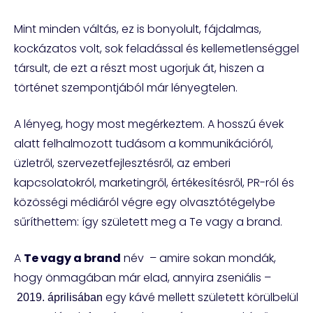
Mint minden váltás, ez is bonyolult, fájdalmas,
kockázatos volt, sok feladással és kellemetlenséggel
társult, de ezt a részt most ugorjuk át, hiszen a
történet szempontjából már lényegtelen.
A lényeg, hogy most megérkeztem. A hosszú évek
alatt felhalmozott tudásom a kommunikációról,
üzletről, szervezetfejlesztésről, az emberi
kapcsolatokról, marketingről, értékesítésről, PR-ról és
közösségi médiáról végre egy olvasztótégelybe
sűríthettem: így született meg a Te vagy a brand.
A
Te vagy a brand
név – amire sokan mondák,
hogy önmagában már elad, annyira zseniális –
egy kávé mellett született körülbelül
2019. áprilisában