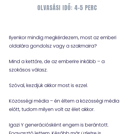
OLVASÁSI IDŐ: 4-5 PERC
Ilyenkor mindig megkérdezem, most az emberi
oldalára gondolsz vagy a szakmaira?
Mind a kettőre, de az emberire inkább – a
szokásos válasz.
Szóval, kezdjük akkor most is ezzel.
Közösségi média – én éltem a közösségi média
előtt, tudom milyen volt az élet akkor.
Igazi Y generációsként engem is berántott.
Fogyasztó lettem. Később már üzletre is