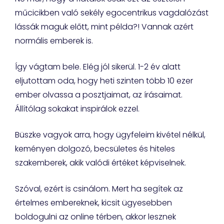
műcicikben való sekély egocentrikus vagdalózást
lássák maguk előtt, mint példa?! Vannak azért
normális emberek is.
Így vágtam bele. Elég jól sikerül. 1-2 év alatt
eljutottam oda, hogy heti szinten több 10 ezer
ember olvassa a posztjaimat, az írásaimat.
Állítólag sokakat inspirálok ezzel.
Büszke vagyok arra, hogy ügyfeleim kivétel nélkül,
keményen dolgozó, becsületes és hiteles
szakemberek, akik valódi értéket képviselnek.
Szóval, ezért is csinálom. Mert ha segítek az
értelmes embereknek, kicsit ügyesebben
boldogulni az online térben, akkor lesznek