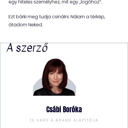
egy hiteles személyhez, mit egy „logóhoz”.
Ezt bárki meg tudja csinálni. Nálam a térkép,
átadom Neked.
A szerző
Csábi Boróka
TE VAGY A BRAND ALAPÍTÓJA