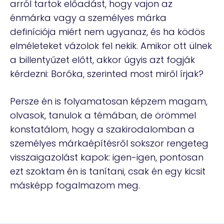
arról tartok előadást, hogy vajon az
énmárka vagy a személyes márka
definíciója miért nem ugyanaz, és ha ködös
elméleteket vázolok fel nekik. Amikor ott ülnek
a billentyűzet előtt, akkor úgyis azt fogják
kérdezni: Boróka, szerinted most miről írjak?
Persze én is folyamatosan képzem magam,
olvasok, tanulok a témában, de örömmel
konstatálom, hogy a szakirodalomban a
személyes márkaépítésről sokszor rengeteg
visszaigazolást kapok: igen-igen, pontosan
ezt szoktam én is tanítani, csak én egy kicsit
másképp fogalmazom meg.