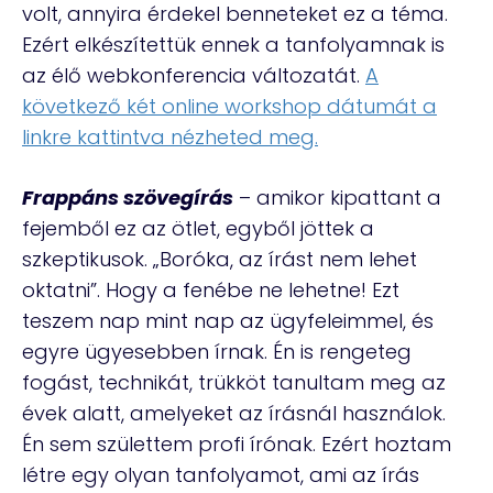
volt, annyira érdekel benneteket ez a téma.
Ezért elkészítettük ennek a tanfolyamnak is
az élő webkonferencia változatát.
A
következő két online workshop dátumát a
linkre kattintva nézheted meg.
Frappáns szövegírás
– amikor kipattant a
fejemből ez az ötlet, egyből jöttek a
szkeptikusok. „Boróka, az írást nem lehet
oktatni”. Hogy a fenébe ne lehetne! Ezt
teszem nap mint nap az ügyfeleimmel, és
egyre ügyesebben írnak. Én is rengeteg
fogást, technikát, trükköt tanultam meg az
évek alatt, amelyeket az írásnál használok.
Én sem születtem profi írónak. Ezért hoztam
létre egy olyan tanfolyamot, ami az írás