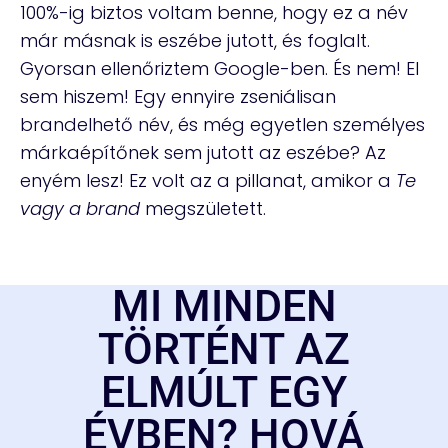
100%-ig biztos voltam benne, hogy ez a név
már másnak is eszébe jutott, és foglalt.
Gyorsan ellenőriztem Google-ben. És nem! El
sem hiszem! Egy ennyire zseniálisan
brandelhető név, és még egyetlen személyes
márkaépítőnek sem jutott az eszébe? Az
enyém lesz! Ez volt az a pillanat, amikor a
Te
vagy a brand
megszületett.
MI MINDEN
TÖRTÉNT AZ
ELMÚLT EGY
ÉVBEN? HOVÁ