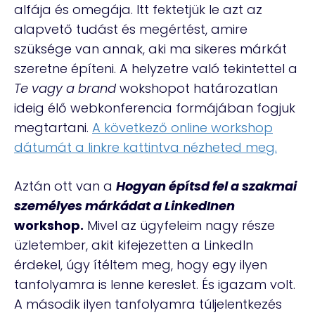
alfája és omegája. Itt fektetjük le azt az
alapvető tudást és megértést, amire
szüksége van annak, aki ma sikeres márkát
szeretne építeni. A helyzetre való tekintettel a
Te vagy a brand
wokshopot határozatlan
ideig élő webkonferencia formájában fogjuk
megtartani.
A következő online workshop
dátumát a linkre kattintva nézheted meg.
Aztán ott van a
Hogyan építsd fel a szakmai
személyes márkádat a LinkedInen
workshop.
Mivel az ügyfeleim nagy része
üzletember, akit kifejezetten a LinkedIn
érdekel, úgy ítéltem meg, hogy egy ilyen
tanfolyamra is lenne kereslet. És igazam volt.
A második ilyen tanfolyamra túljelentkezés