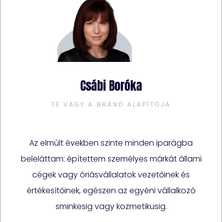
Csábi Boróka
TE VAGY A BRAND ALAPÍTÓJA
Az elmúlt években szinte minden iparágba
beleláttam: építettem személyes márkát állami
cégek vagy óriásvállalatok vezetőinek és
értékesítőinek, egészen az egyéni vállalkozó
sminkesig vagy kozmetikusig.