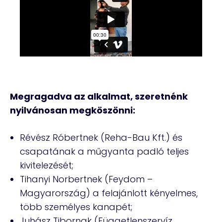
Megragadva az alkalmat, szeretnénk
nyilvánosan megköszönni:
Révész Róbertnek (Reha-Bau Kft.) és
csapatának a műgyanta padló teljes
kivitelezését;
Tihanyi Norbertnek (Feydom –
Magyarország) a felajánlott kényelmes,
több személyes kanapét;
Juhász Tibornak (Függetlenszervíz