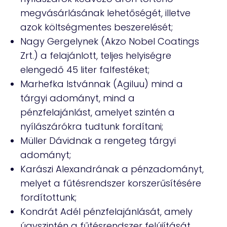
megvásárlásának lehetőségét, illetve
azok költségmentes beszerelését;
Nagy Gergelynek (Akzo Nobel Coatings
Zrt.) a felajánlott, teljes helyiségre
elengedő 45 liter falfestéket;
Marhefka Istvánnak (Agiluu) mind a
tárgyi adományt, mind a
pénzfelajánlást, amelyet szintén a
nyílászárókra tudtunk fordítani;
Müller Dávidnak a rengeteg tárgyi
adományt;
Karászi Alexandrának a pénzadományt,
melyet a fűtésrendszer korszerűsítésére
fordítottunk;
Kondrát Adél pénzfelajánlását, amely
úgyszintén a fűtésrendszer felújítását