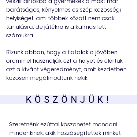
veszik birtokba a gyermekek a most már
barátságos, kényelmes és szép közösségi
helyiséget, ami többek között nem csak
tanulásra, de játékra is alkalmas lett
számukra.
Bízunk abban, hogy a fiatalok a jövőben
örömmel használják ezt a helyet és elértük
azt a kívánt végeredményt, amit kezdetben
közösen megálmodtunk nekik.
KÖSZÖNJÜK!
Szeretnénk ezúttal köszönetet mondani
mindenkinek, akik hozzásegítettek minket