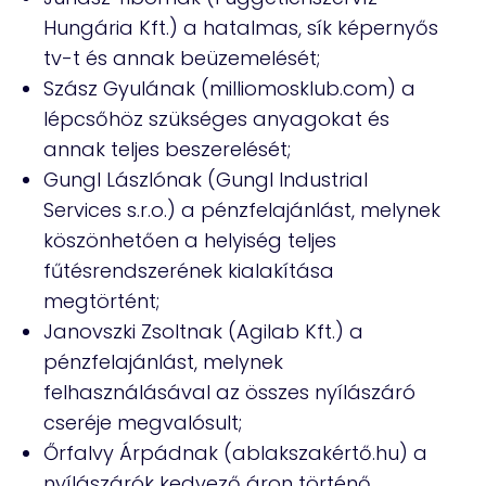
Hungária Kft.) a hatalmas, sík képernyős
tv-t és annak beüzemelését;
Szász Gyulának (milliomosklub.com) a
lépcsőhöz szükséges anyagokat és
annak teljes beszerelését;
Gungl Lászlónak (Gungl Industrial
Services s.r.o.) a pénzfelajánlást, melynek
köszönhetően a helyiség teljes
fűtésrendszerének kialakítása
megtörtént;
Janovszki Zsoltnak (Agilab Kft.) a
pénzfelajánlást, melynek
felhasználásával az összes nyílászáró
cseréje megvalósult;
Őrfalvy Árpádnak (ablakszakértő.hu) a
nyílászárók kedvező áron történő