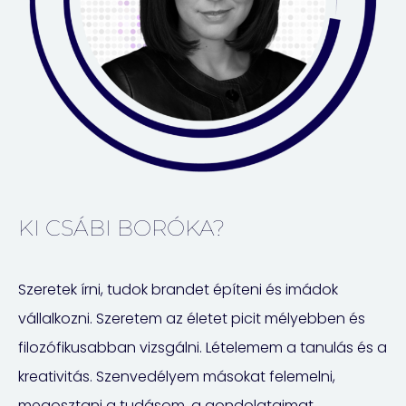
KI CSÁBI BORÓKA?
Szeretek írni, tudok brandet építeni és imádok
vállalkozni. Szeretem az életet picit mélyebben és
filozófikusabban vizsgálni. Lételemem a tanulás és a
kreativitás. Szenvedélyem másokat felemelni,
megosztani a tudásom, a gondolataimat,