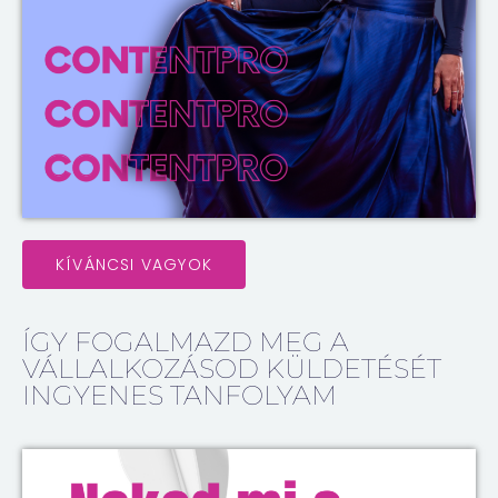
KÍVÁNCSI VAGYOK
ÍGY FOGALMAZD MEG A
VÁLLALKOZÁSOD KÜLDETÉSÉT
INGYENES TANFOLYAM