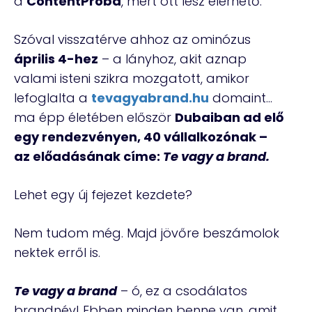
a
ContentProba
, mert ott lesz elérhető.
Szóval visszatérve ahhoz az ominózus
április 4-hez
– a lányhoz, akit aznap
valami isteni szikra mozgatott, amikor
lefoglalta a
tevagyabrand.hu
domaint…
ma épp életében először
Dubaiban ad elő
egy rendezvényen, 40 vállalkozónak –
az előadásának címe:
Te vagy a brand.
Lehet egy új fejezet kezdete?
Nem tudom még. Majd jövőre beszámolok
nektek erről is.
Te vagy a brand
– ó, ez a csodálatos
brandnév! Ebben minden benne van, amit