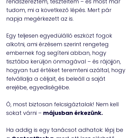
rendszereztem, teszteltem – és most már
tudom, mi a következő lépés. Mert pár
napja megérkezett az is.
Egy teljesen egyedülálló eszközt fogok
alkotni, ami érzésem szerint rengeteg
embernek fog segíteni abban, hogy
tisztába kerüljön önmagával – és rájöjjön,
hogyan tud értéket teremteni azáltal, hogy
felvállalja a céljait, és beleáll a saját
erejébe, egyediségébe.
Ó, most biztosan felcsigáztalak! Nem kell
sokat várni –
májusban érkezünk.
Ha addig is egy tanácsot adhatok: lépj be