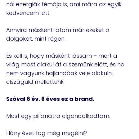
női energiák témája is, ami mára az egyik
kedvencem lett.
Annyira másként látom már ezeket a
dolgokat, mint régen.
És kell is, hogy másként lássam – mert a
világ most alakul át a szemünk előtt, és ha
nem vagyunk hajlandóak vele alakulni,
elszáguld mellettünk.
Szóval 6 év. 6 éves ez a brand.
Most egy pillanatra elgondolkodtam.
Hány évet fog még megélni?