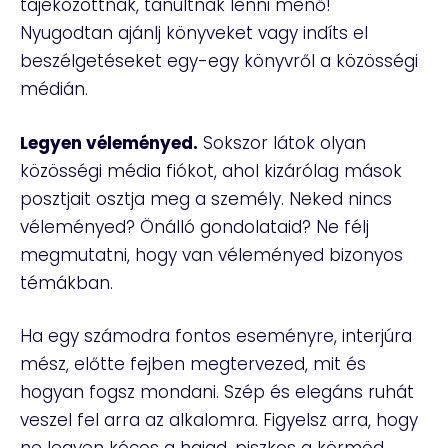
tájékozottnak, tanultnak lenni menő!
Nyugodtan ajánlj könyveket vagy indíts el
beszélgetéseket egy-egy könyvről a közösségi
médián.
Legyen véleményed.
Sokszor látok olyan
közösségi média fiókot, ahol kizárólag mások
posztjait osztja meg a személy. Neked nincs
véleményed? Önálló gondolataid? Ne félj
megmutatni, hogy van véleményed bizonyos
témákban.
Ha egy számodra fontos eseményre, interjúra
mész, előtte fejben megtervezed, mit és
hogyan fogsz mondani. Szép és elegáns ruhát
veszel fel arra az alkalomra. Figyelsz arra, hogy