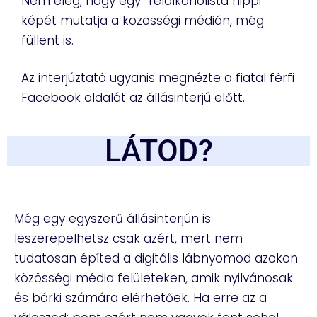
Nem elég, hogy egy “félalkoholista hippi”
képét mutatja a közösségi médián, még
füllent is.
Az interjúztató ugyanis megnézte a fiatal férfi
Facebook oldalát az állásinterjú előtt.
LÁTOD?
Még egy egyszerű állásinterjún is
leszerepelhetsz csak azért, mert nem
tudatosan építed a digitális lábnyomod azokon
közösségi média felületeken, amik nyilvánosak
és bárki számára elérhetőek. Ha erre az a