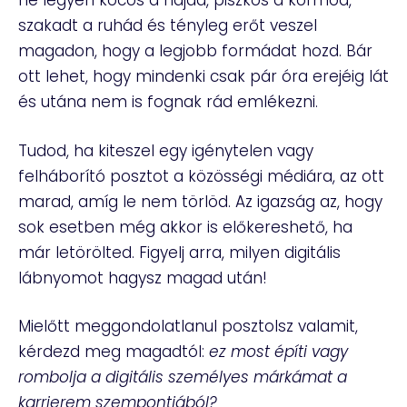
ne legyen kócos a hajad, piszkos a körmöd,
szakadt a ruhád és tényleg erőt veszel
magadon, hogy a legjobb formádat hozd. Bár
ott lehet, hogy mindenki csak pár óra erejéig lát
és utána nem is fognak rád emlékezni.
Tudod, ha kiteszel egy igénytelen vagy
felháborító posztot a közösségi médiára, az ott
marad, amíg le nem törlöd. Az igazság az, hogy
sok esetben még akkor is előkereshető, ha
már letörölted. Figyelj arra, milyen digitális
lábnyomot hagysz magad után!
Mielőtt meggondolatlanul posztolsz valamit,
kérdezd meg magadtól:
ez most építi vagy
rombolja a digitális személyes márkámat a
karrierem szempontjából?