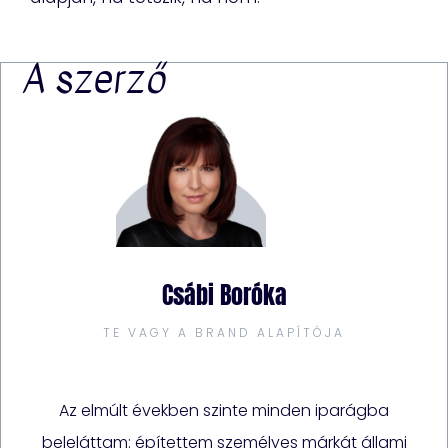
A szerző
Csábi Boróka
TE VAGY A BRAND ALAPÍTÓJA
Az elmúlt években szinte minden iparágba
beleláttam: építettem személyes márkát állami