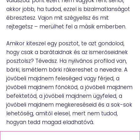
válaszod: pont ezért nem vagyok fent sehol,
akkor jobb, ha tudod, ezzel is bizalmatlanságot
ébresztesz. Vajon mit szégyellsz és mit
rejtegetsz – merülhet fel a másik emberben.
Amikor kiteszel egy posztot, te azt gondolod,
hogy csak a barátaidnak és az ismerőseidnek
posztolsz? Tévedsz. Ha nyilvános profilod van,
bárki, ismétlem bárki rákereshet a nevedre. A
jövőbeli majdnem feleséged vagy férjed, a
jövőbeli majdnem főnököd, a jövőbeli majdnem
befektetőd, a jövőbeli majdnem ügyfeled, a
jövőbeli majdnem megkereséseid és a sok-sok
lehetőség, amitől elesel, mert nem tudod,
hogyan tedd magad eladhatóvá.