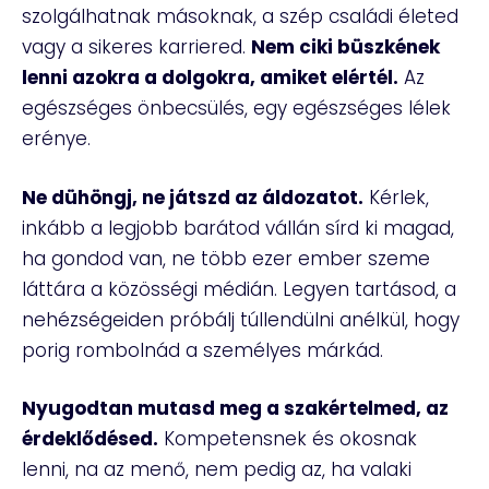
szolgálhatnak másoknak, a szép családi életed
vagy a sikeres karriered.
Nem ciki büszkének
lenni azokra a dolgokra, amiket elértél.
Az
egészséges önbecsülés, egy egészséges lélek
erénye.
Ne dühöngj, ne játszd az áldozatot.
Kérlek,
inkább a legjobb barátod vállán sírd ki magad,
ha gondod van, ne több ezer ember szeme
láttára a közösségi médián. Legyen tartásod, a
nehézségeiden próbálj túllendülni anélkül, hogy
porig rombolnád a személyes márkád.
Nyugodtan mutasd meg a szakértelmed, az
érdeklődésed.
Kompetensnek és okosnak
lenni, na az menő, nem pedig az, ha valaki