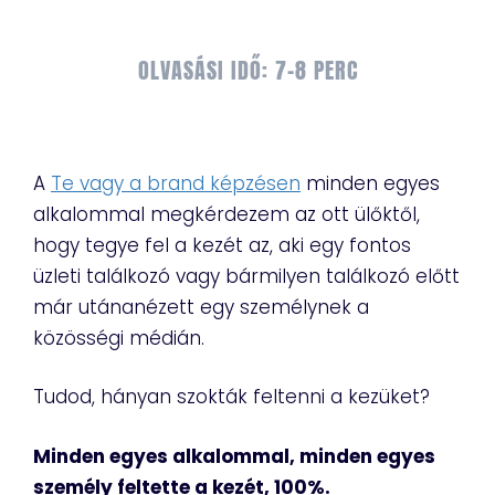
OLVASÁSI IDŐ: 7-8 PERC
A
Te vagy a brand képzésen
minden egyes
alkalommal megkérdezem az ott ülőktől,
hogy tegye fel a kezét az, aki egy fontos
üzleti találkozó vagy bármilyen találkozó előtt
már utánanézett egy személynek a
közösségi médián.
Tudod, hányan szokták feltenni a kezüket?
Minden egyes alkalommal, minden egyes
személy feltette a kezét, 100%.