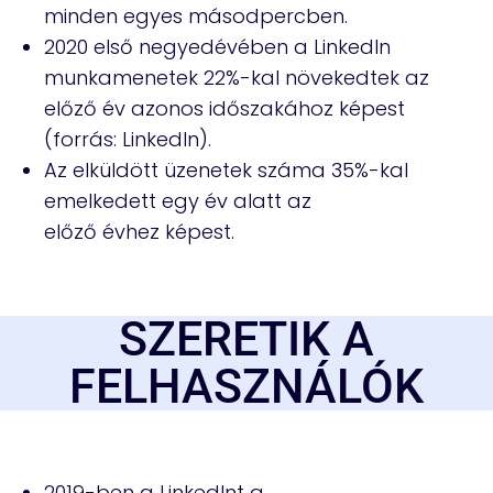
minden egyes másodpercben.
2020 első negyedévében a LinkedIn
munkamenetek 22%-kal növekedtek az
előző év azonos időszakához képest
(forrás: LinkedIn).
Az elküldött üzenetek száma 35%-kal
emelkedett egy év alatt az
előző évhez képest.
SZERETIK A
FELHASZNÁLÓK
2019-ben a LinkedInt a