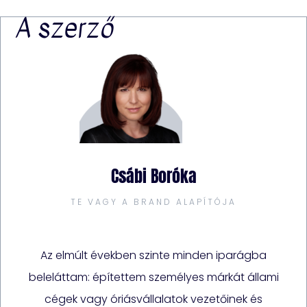
A szerző
Csábi Boróka
TE VAGY A BRAND ALAPÍTÓJA
Az elmúlt években szinte minden iparágba
beleláttam: építettem személyes márkát állami
cégek vagy óriásvállalatok vezetőinek és