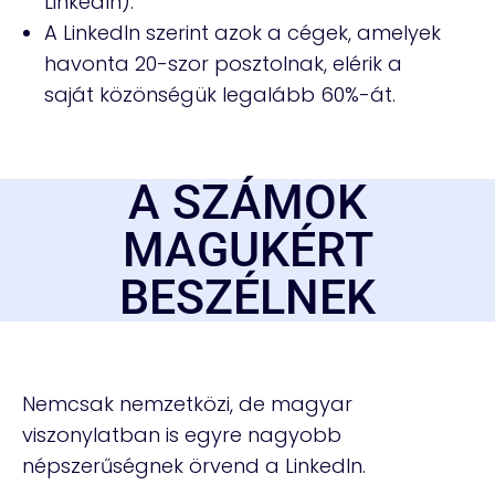
LinkedIn).
A LinkedIn szerint azok a cégek, amelyek
havonta 20-szor posztolnak, elérik a
saját közönségük legalább 60%-át.
A SZÁMOK
MAGUKÉRT
BESZÉLNEK
Nemcsak nemzetközi, de magyar
viszonylatban is egyre nagyobb
népszerűségnek örvend a LinkedIn.