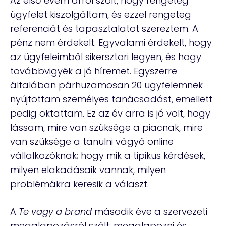
Az első évem arról szólt, hogy rengeteg
ügyfelet kiszolgáltam, és ezzel rengeteg
referenciát és tapasztalatot szereztem. A
pénz nem érdekelt. Egyvalami érdekelt, hogy
az ügyfeleimből sikersztori legyen, és hogy
továbbvigyék a jó híremet. Egyszerre
általában párhuzamosan 20 ügyfelemnek
nyújtottam személyes tanácsadást, emellett
pedig oktattam. Ez az év arra is jó volt, hogy
lássam, mire van szüksége a piacnak, mire
van szüksége a tanulni vágyó online
vállalkozóknak; hogy mik a tipikus kérdések,
milyen elakadásaik vannak, milyen
problémákra keresik a választ.
A
Te vagy a brand
második éve a szervezeti
megalapozásról szólt: megalapozni és