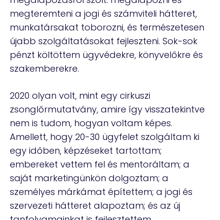
megteremteni a jogi és számviteli hátteret,
munkatársakat toborozni, és természetesen
újabb szolgáltatásokat fejleszteni. Sok-sok
pénzt költöttem ügyvédekre, könyvelőkre és
szakemberekre.
2020 olyan volt, mint egy cirkuszi
zsonglőrmutatvány, amire így visszatekintve
nem is tudom, hogyan voltam képes.
Amellett, hogy 20-30 ügyfelet szolgáltam ki
egy időben, képzéseket tartottam;
embereket vettem fel és mentoráltam; a
saját marketingünkön dolgoztam; a
személyes márkámat építettem; a jogi és
szervezeti hátteret alapoztam; és az új
tanfolyamainkat is fejlesztettem.