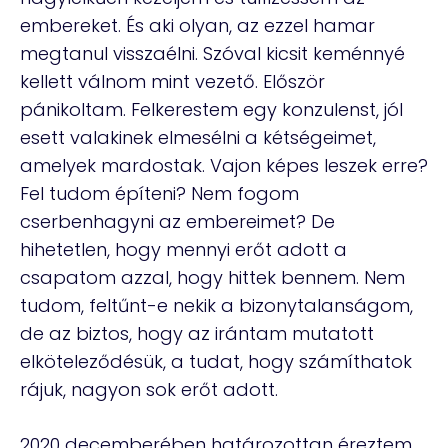
embereket. És aki olyan, az ezzel hamar
megtanul visszaélni. Szóval kicsit keménnyé
kellett válnom mint vezető. Először
pánikoltam. Felkerestem egy konzulenst, jól
esett valakinek elmesélni a kétségeimet,
amelyek mardostak. Vajon képes leszek erre?
Fel tudom építeni? Nem fogom
cserbenhagyni az embereimet? De
hihetetlen, hogy mennyi erőt adott a
csapatom azzal, hogy hittek bennem. Nem
tudom, feltűnt-e nekik a bizonytalanságom,
de az biztos, hogy az irántam mutatott
elköteleződésük, a tudat, hogy számíthatok
rájuk, nagyon sok erőt adott.
2020 decemberében határozottan éreztem,