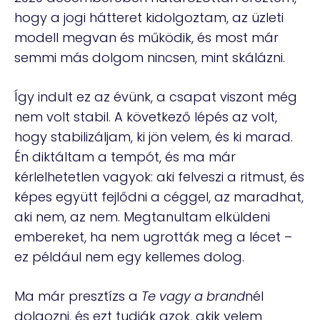
hogy a jogi hátteret kidolgoztam, az üzleti
modell megvan és működik, és most már
semmi más dolgom nincsen, mint skálázni.
Így indult ez az évünk, a csapat viszont még
nem volt stabil. A következő lépés az volt,
hogy stabilizáljam, ki jön velem, és ki marad.
Én diktáltam a tempót, és ma már
kérlelhetetlen vagyok: aki felveszi a ritmust, és
képes együtt fejlődni a céggel, az maradhat,
aki nem, az nem. Megtanultam elküldeni
embereket, ha nem ugrották meg a lécet –
ez például nem egy kellemes dolog.
Ma már presztízs a
Te vagy a brand
nél
dolgozni, és ezt tudják azok, akik velem