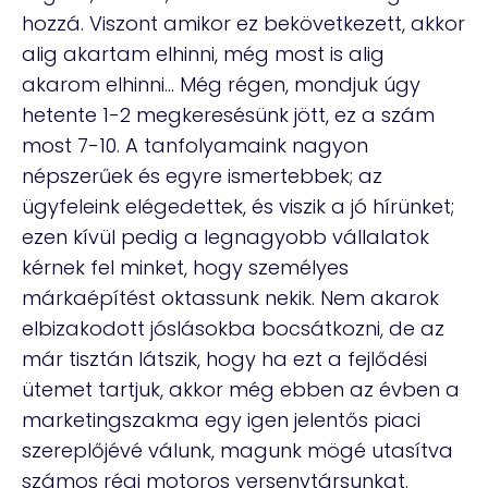
hozzá. Viszont amikor ez bekövetkezett, akkor
alig akartam elhinni, még most is alig
akarom elhinni… Még régen, mondjuk úgy
hetente 1-2 megkeresésünk jött, ez a szám
most 7-10. A tanfolyamaink nagyon
népszerűek és egyre ismertebbek; az
ügyfeleink elégedettek, és viszik a jó hírünket;
ezen kívül pedig a legnagyobb vállalatok
kérnek fel minket, hogy személyes
márkaépítést oktassunk nekik. Nem akarok
elbizakodott jóslásokba bocsátkozni, de az
már tisztán látszik, hogy ha ezt a fejlődési
ütemet tartjuk, akkor még ebben az évben a
marketingszakma egy igen jelentős piaci
szereplőjévé válunk, magunk mögé utasítva
számos régi motoros versenytársunkat.