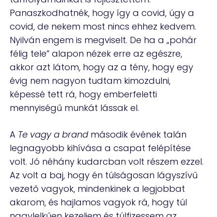
Panaszkodhatnék, hogy így a covid, úgy a
covid, de nekem most nincs ehhez kedvem.
Nyilván engem is megviselt. De ha a „pohár
félig tele” alapon nézek erre az egészre,
akkor azt látom, hogy az a tény, hogy egy
évig nem nagyon tudtam kimozdulni,
képessé tett rá, hogy emberfeletti
mennyiségű munkát lássak el.
A
Te vagy a brand
második évének talán
legnagyobb kihívása a csapat felépítése
volt. Jó néhány kudarcban volt részem ezzel.
Az volt a baj, hogy én túlságosan lágyszívű
vezető vagyok, mindenkinek a legjobbat
akarom, és hajlamos vagyok rá, hogy túl
nagylelkűen kezeljem és túlfizessem az