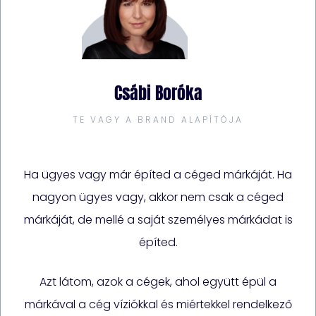
Csábi Boróka
TE VAGY A BRAND ALAPÍTÓJA
Ha ügyes vagy már építed a céged márkáját. Ha
nagyon ügyes vagy, akkor nem csak a céged
márkáját, de mellé a saját személyes márkádat is
építed.
Azt látom, azok a cégek, ahol együtt épül a
márkával a cég víziókkal és miértekkel rendelkező