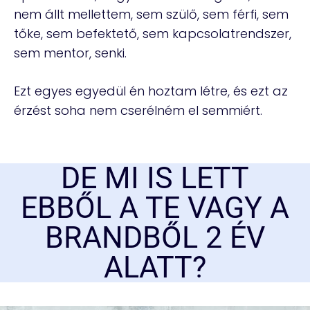
nem állt mellettem, sem szülő, sem férfi, sem
tőke, sem befektető, sem kapcsolatrendszer,
sem mentor, senki.
Ezt egyes egyedül én hoztam létre, és ezt az
érzést soha nem cserélném el semmiért.
DE MI IS LETT
EBBŐL A TE VAGY A
BRANDBŐL 2 ÉV
ALATT?