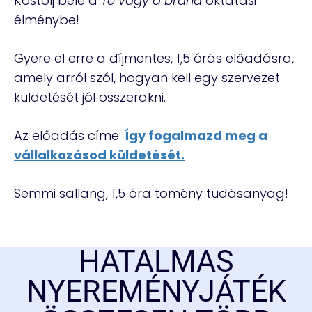
Kóstolj bele a
Te vagy a brand
oktatási
élménybe!
Gyere el erre a díjmentes, 1,5 órás előadásra,
amely arról szól, hogyan kell egy szervezet
küldetését jól összerakni.
Az előadás címe:
Így fogalmazd meg a
vállalkozásod küldetését.
Semmi sallang, 1,5 óra tömény tudásanyag!
HATALMAS
NYEREMÉNYJÁTÉK