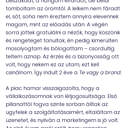
beszakadt, a hangom elfáradt, de belül
tomboltam az örömtől. A lelkem nem fáradt
el, sőt, soha nem éreztem annyira elevennek
magam, mint az előadás után. A végén
sorra jöttek gratulálni a nézők, hogy köszönik
és rengeteget tanultak, én pedig kimerülten
mosolyogtam és bólogattam – csordultig
teltem aznap. Az érzés és a bizonyosság ott
volt, hogy nekem ez az utam, ezt kell
csinálnom. Így indult 2 éve a
Te vagy a brand
.
A piac hamar visszaigazolta, hogy a
vállalkozásomnak van létjogosultsága. Első
pillanattól fogva szinte sorban álltak az
ügyfelek a szolgáltatásaimért, eltaláltam az
üzenetet, és nyilván a marketingem is jó volt.