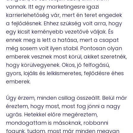
vannak. Itt egy marketingesre igazi
karrierlehetőség vár, mert én teret engedek
a fejlődésnek. Ehhez szükség volt arra, hogy
egy kicsit keményebb vezetővé váljak. És
ennek meg is lett a hatása, mert a csapat
még sosem volt ilyen stabil. Pontosan olyan
emberek vesznek most körül, akiket szeretnék,
hogy körülvegyenek. Okos, jó felfogású,
gyors, lojális és lelkiismeretes, fejlődésre éhes
emberek.
Úgy érzem, minden csillag összeállt. Belül már
éreztem, hogy most, most fog jönni a nagy
ugrás. Hetekkel előre megéreztem,
mondogattam is másoknak, robbanni
fogunk, tudom, most már minden megvan