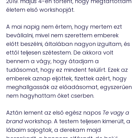
2019. május 4-én történt, hogy megtartottam
életem első workshopját.
A mai napig nem értem, hogy mertem ezt
bevállalni, mivel nem szerettem emberek
előtt beszélni, általában nagyon izgultam, és
ettől teljesen szétestem. De akkora volt
bennem a vágy, hogy átadjam a
tudásomat, hogy ez mindent felülírt. Ezek az
emberek aznap eljöttek, fizettek azért, hogy
meghallgassák az előadásomat, egyszerűen
nem hagyhattam őket cserben.
Aztán lement az első egész napos
Te vagy a
brand
workshop. A testem teljesen kimerült, a
lábaim sajogtak, a derekam majd