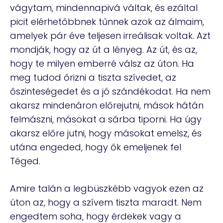
vágytam, mindennapivá váltak, és ezáltal
picit elérhetőbbnek tűnnek azok az álmaim,
amelyek pár éve teljesen irreálisak voltak. Azt
mondják, hogy az út a lényeg. Az út, és az,
hogy te milyen emberré válsz az úton. Ha
meg tudod őrizni a tiszta szívedet, az
őszinteségedet és a jó szándékodat. Ha nem
akarsz mindenáron előrejutni, mások hátán
felmászni, másokat a sárba tiporni. Ha úgy
akarsz előre jutni, hogy másokat emelsz, és
utána engeded, hogy ők emeljenek fel
Téged.
Amire talán a legbüszkébb vagyok ezen az
úton az, hogy a szívem tiszta maradt. Nem
engedtem soha, hogy érdekek vagy a