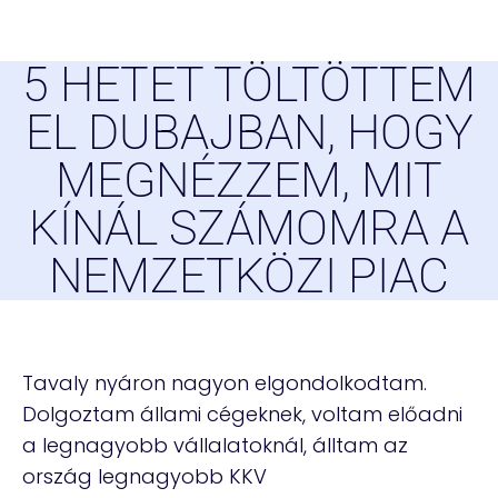
5 HETET TÖLTÖTTEM
EL DUBAJBAN, HOGY
MEGNÉZZEM, MIT
KÍNÁL SZÁMOMRA A
NEMZETKÖZI PIAC
Tavaly nyáron nagyon elgondolkodtam.
Dolgoztam állami cégeknek, voltam előadni
a legnagyobb vállalatoknál, álltam az
ország legnagyobb KKV