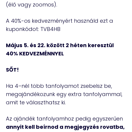
(élő vagy zoomos).
A 40%-os kedvezményért használd ezt a
kuponkódot: TVB4HB
Május 5. és 22. között 2 héten keresztül
40% KEDVEZMÉNNYEL
SŐT!
Ha 4–nél több tanfolyamot zsebelsz be,
megajándékozunk egy extra tanfolyammal,
amit te választhatsz ki.
Az ajándék tanfolyamhoz pedig egyszerűen
annyit kell beírnod a megjegyzés rovatba,