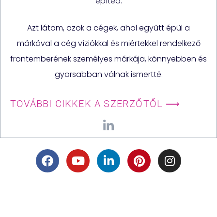
építed.
Azt látom, azok a cégek, ahol együtt épül a
márkával a cég víziókkal és miértekkel rendelkező
frontemberének személyes márkája, könnyebben és
gyorsabban válnak ismertté.
TOVÁBBI CIKKEK A SZERZŐTŐL ⟶