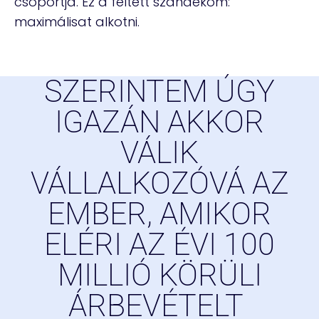
csoportja. Ez a feltett szándékom:
maximálisat alkotni.
SZERINTEM ÚGY
IGAZÁN AKKOR
VÁLIK
VÁLLALKOZÓVÁ AZ
EMBER, AMIKOR
ELÉRI AZ ÉVI 100
MILLIÓ KÖRÜLI
ÁRBEVÉTELT