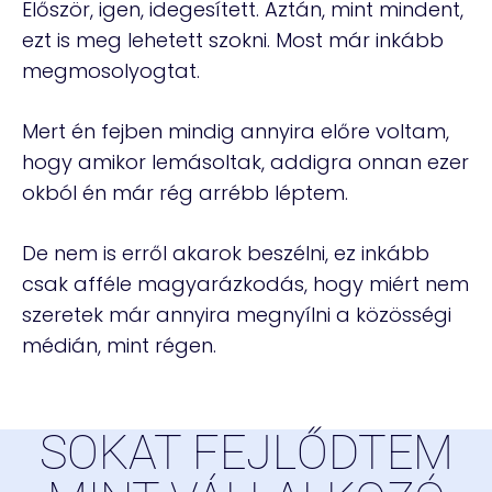
Először, igen, idegesített. Aztán, mint mindent,
ezt is meg lehetett szokni. Most már inkább
megmosolyogtat.
Mert én fejben mindig annyira előre voltam,
hogy amikor lemásoltak, addigra onnan ezer
okból én már rég arrébb léptem.
De nem is erről akarok beszélni, ez inkább
csak afféle magyarázkodás, hogy miért nem
szeretek már annyira megnyílni a közösségi
médián, mint régen.
SOKAT FEJLŐDTEM